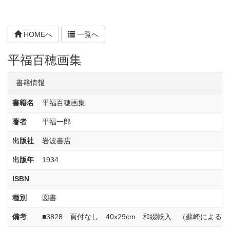
HOMEへ
一覧へ
平福百穂画集
書籍情報
書籍名
平福百穂画集
著者
平福一郎
出版社
岩波書店
出版年
1934
ISBN
種別
図書
備考
■3828 頁付なし 40x29cm 和綴帙入 （蘇峰による題