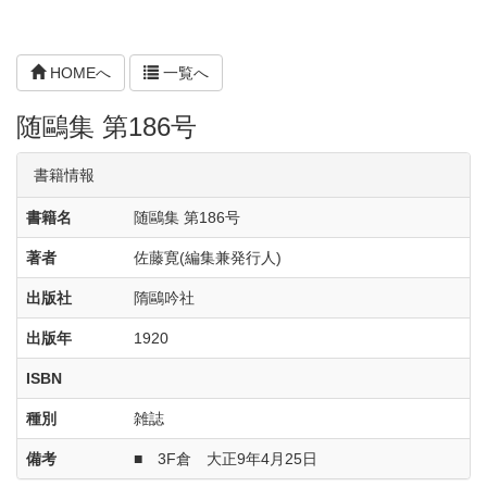
HOMEへ
一覧へ
随鷗集 第186号
書籍情報
書籍名
随鷗集 第186号
著者
佐藤寛(編集兼発行人)
出版社
隋鷗吟社
出版年
1920
ISBN
種別
雑誌
備考
■ 3F倉 大正9年4月25日