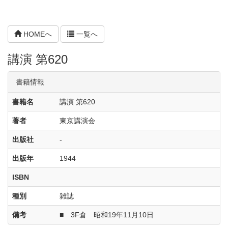
HOMEへ
一覧へ
講演 第620
書籍情報
書籍名
講演 第620
著者
東京講演会
出版社
-
出版年
1944
ISBN
種別
雑誌
備考
■ 3F倉 昭和19年11月10日