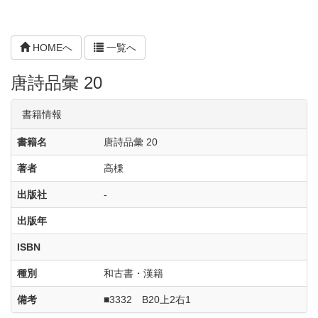
HOMEへ
一覧へ
唐詩品彙 20
書籍情報
書籍名
唐詩品彙 20
著者
高棅
出版社
-
出版年
ISBN
種別
和古書・漢籍
備考
■3332 B20上2右1