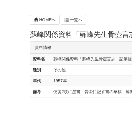
HOMEへ
一覧へ
蘇峰関係資料「蘇峰先生骨壺言
資料情報
資料名
蘇峰関係資料「蘇峰先生骨壺言志 記筆控
種別
その他
年代
1957年
備考
便箋2枚に墨書 骨壷に記す書の草稿 蘇関資