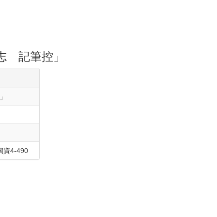
志 記筆控」
」
4‐490