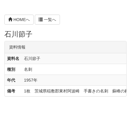
HOMEへ
一覧へ
石川節子
資料情報
資料名
石川節子
種別
名刺
年代
1957年
備考
1枚 茨城県稲敷郡東村阿波崎 手書きの名刺 蘇峰の葬儀「