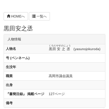
HOMEへ
一覧へ
黒田安之丞
人物情報
くろだ
やすのじょう
人物名
黒田
安之丞
(yasunojokuroda)
号 (ペンネーム)
生没年
職業
高岡市議会議員
出身
『書簡目録』 掲載ページ
127ページ
備考