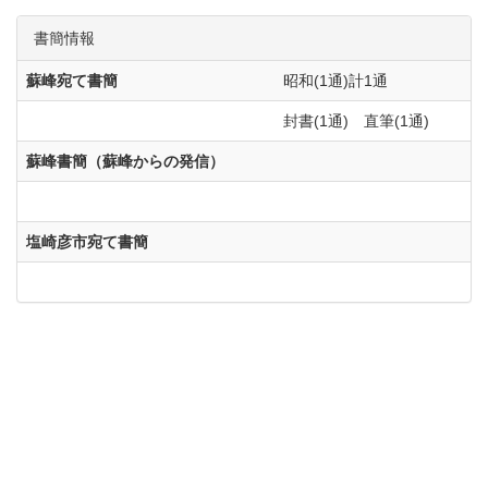
書簡情報
蘇峰宛て書簡
昭和(1通)計1通
封書(1通) 直筆(1通)
蘇峰書簡（蘇峰からの発信）
塩崎彦市宛て書簡