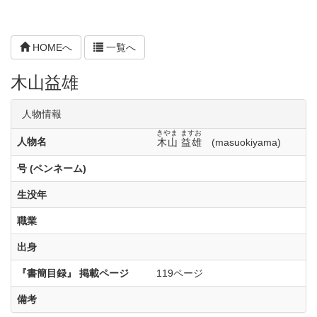
HOMEへ
一覧へ
木山益雄
人物情報
きやま
ますお
人物名
木山
益雄
(masuokiyama)
号 (ペンネーム)
生没年
職業
出身
『書簡目録』 掲載ページ
119ページ
備考