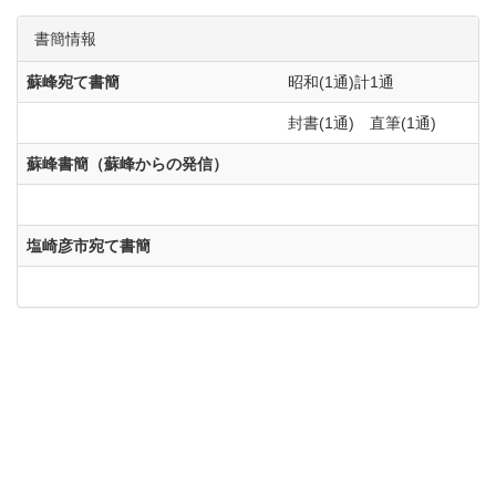
書簡情報
蘇峰宛て書簡
昭和(1通)計1通
封書(1通) 直筆(1通)
蘇峰書簡（蘇峰からの発信）
塩崎彦市宛て書簡